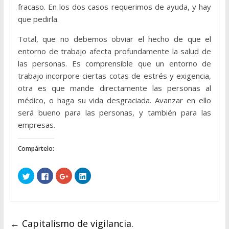
fracaso. En los dos casos requerimos de ayuda, y hay
que pedirla.
Total, que no debemos obviar el hecho de que el
entorno de trabajo afecta profundamente la salud de
las personas. Es comprensible que un entorno de
trabajo incorpore ciertas cotas de estrés y exigencia,
otra es que mande directamente las personas al
médico, o haga su vida desgraciada. Avanzar en ello
será bueno para las personas, y también para las
empresas.
Compártelo:
H
H
H
H
a
a
a
a
z
z
z
z
c
c
c
c
l
l
l
l
i
i
i
i
c
c
c
c
p
p
p
p
←
Capitalismo de vigilancia.
a
a
a
a