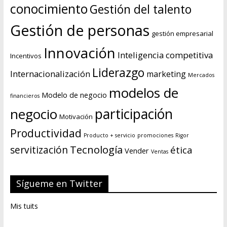
conocimiento
Gestión del talento
Gestión de personas
gestión empresarial
Innovación
Inteligencia competitiva
Incentivos
Liderazgo
Internacionalización
marketing
Mercados
modelos de
Modelo de negocio
financieros
negocio
participación
Motivación
Productividad
Producto + servicio
promociones
Rigor
Tecnología
servitización
ética
Vender
Ventas
Sígueme en Twitter
Mis tuits