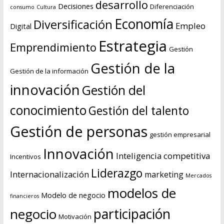
desarrollo
Decisiones
Diferenciación
consumo
Cultura
Economía
Diversificación
Empleo
Digital
Estrategia
Emprendimiento
Gestión
Gestión de la
Gestión de la información
innovación
Gestión del
conocimiento
Gestión del talento
Gestión de personas
gestión empresarial
Innovación
Inteligencia competitiva
Incentivos
Liderazgo
Internacionalización
marketing
Mercados
modelos de
Modelo de negocio
financieros
negocio
participación
Motivación