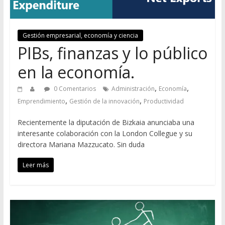
Gestión empresarial, economía y ciencia
PIBs, finanzas y lo público
en la economía.
,
,
0 Comentarios
Administración
Economía
,
,
Emprendimiento
Gestión de la innovación
Productividad
Recientemente la diputación de Bizkaia anunciaba una
interesante colaboración con la London Collegue y su
directora Mariana Mazzucato. Sin duda
Leer más