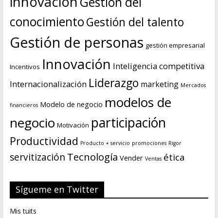
innovación
Gestión del
conocimiento
Gestión del talento
Gestión de personas
gestión empresarial
Innovación
Inteligencia competitiva
Incentivos
Liderazgo
Internacionalización
marketing
Mercados
modelos de
Modelo de negocio
financieros
negocio
participación
Motivación
Productividad
Producto + servicio
promociones
Rigor
Tecnología
servitización
ética
Vender
Ventas
Sígueme en Twitter
Mis tuits