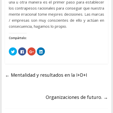
una u otra manera es el primer paso para establecer
los contrapesos racionales para conseguir que nuestra
mente irracional tome mejores decisiones. Las marcas
/ empresas son muy conscientes de ello y actúan en
consecuencia, hagamos lo propio.
Compártelo:
H
H
H
H
a
a
a
a
z
z
z
z
c
c
c
c
l
l
l
l
i
i
i
i
c
c
c
c
p
p
p
p
←
Mentalidad y resultados en la I+D+I
a
a
a
a
r
r
r
r
a
a
a
a
c
c
c
c
o
o
o
o
m
m
m
m
p
p
p
p
a
a
a
a
Organizaciones de futuro.
→
r
r
r
r
t
t
t
t
i
i
i
i
r
r
r
r
e
e
e
e