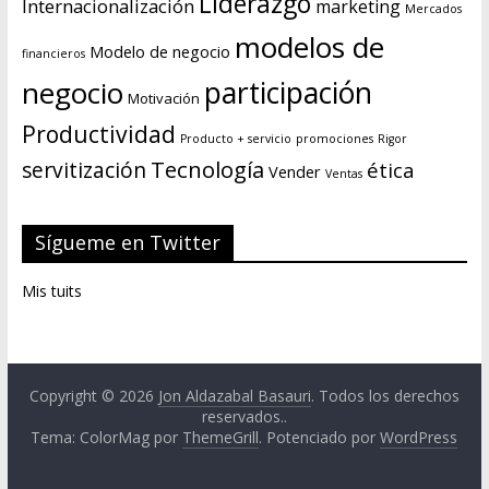
Liderazgo
Internacionalización
marketing
Mercados
modelos de
Modelo de negocio
financieros
negocio
participación
Motivación
Productividad
Producto + servicio
promociones
Rigor
Tecnología
servitización
ética
Vender
Ventas
Sígueme en Twitter
Mis tuits
Copyright © 2026
Jon Aldazabal Basauri
. Todos los derechos
reservados..
Tema: ColorMag por
ThemeGrill
. Potenciado por
WordPress