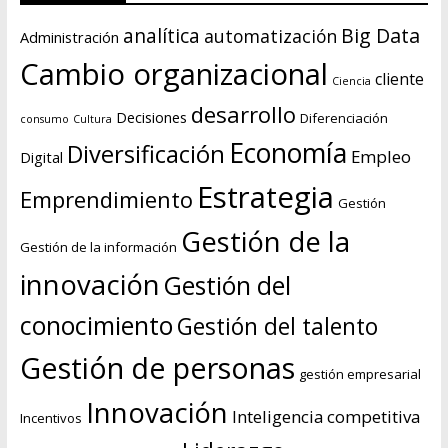
Big Data
analítica
automatización
Administración
Cambio organizacional
cliente
Ciencia
desarrollo
Decisiones
Diferenciación
consumo
Cultura
Economía
Diversificación
Empleo
Digital
Estrategia
Emprendimiento
Gestión
Gestión de la
Gestión de la información
innovación
Gestión del
conocimiento
Gestión del talento
Gestión de personas
gestión empresarial
Innovación
Inteligencia competitiva
Incentivos