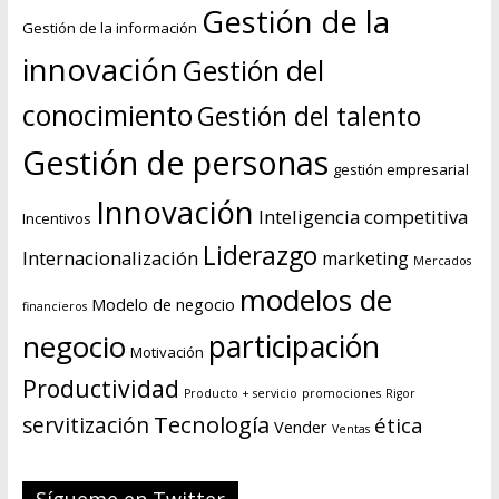
Gestión de la
Gestión de la información
innovación
Gestión del
conocimiento
Gestión del talento
Gestión de personas
gestión empresarial
Innovación
Inteligencia competitiva
Incentivos
Liderazgo
Internacionalización
marketing
Mercados
modelos de
Modelo de negocio
financieros
negocio
participación
Motivación
Productividad
Producto + servicio
promociones
Rigor
Tecnología
servitización
ética
Vender
Ventas