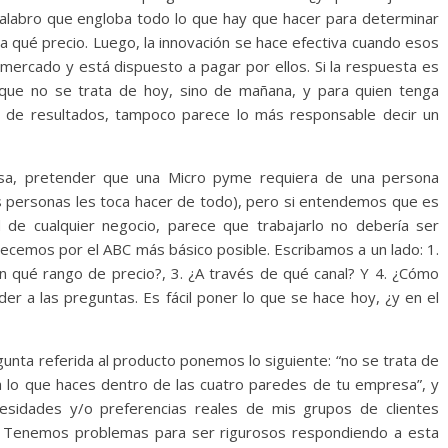
 palabro que engloba todo lo que hay que hacer para determinar
a qué precio. Luego, la innovación se hace efectiva cuando esos
mercado y está dispuesto a pagar por ellos. Si la respuesta es
que no se trata de hoy, sino de mañana, y para quien tenga
a de resultados, tampoco parece lo más responsable decir un
esa, pretender que una Micro pyme requiera de una persona
s personas les toca hacer de todo), pero si entendemos que es
d de cualquier negocio, parece que trabajarlo no debería ser
pecemos por el ABC más básico posible. Escribamos a un lado: 1.
n qué rango de precio?, 3. ¿A través de qué canal? Y 4. ¿Cómo
a las preguntas. Es fácil poner lo que se hace hoy, ¿y en el
gunta referida al producto ponemos lo siguiente: “no se trata de
 a lo que haces dentro de las cuatro paredes de tu empresa”, y
cesidades y/o preferencias reales de mis grupos de clientes
ad. Tenemos problemas para ser rigurosos respondiendo a esta