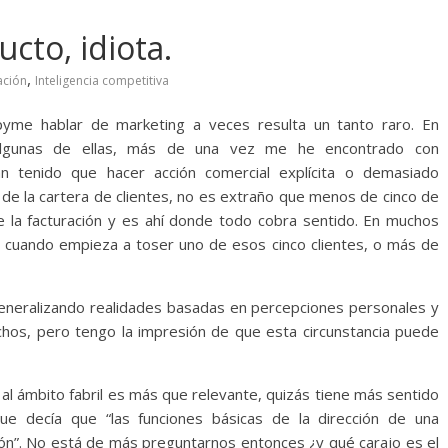
cto, idiota.
,
ación
Inteligencia competitiva
pyme hablar de marketing a veces resulta un tanto raro. En
 algunas de ellas, más de una vez me he encontrado con
an tenido que hacer acción comercial explícita o demasiado
a de la cartera de clientes, no es extraño que menos de cinco de
 la facturación y es ahí donde todo cobra sentido. En muchos
n cuando empieza a toser uno de esos cinco clientes, o más de
n generalizando realidades basadas en percepciones personales y
hos, pero tengo la impresión de que esta circunstancia puede
 al ámbito fabril es más que relevante, quizás tiene más sentido
ue decía que “las funciones básicas de la dirección de una
ión”. No está de más preguntarnos entonces ¿y qué carajo es el