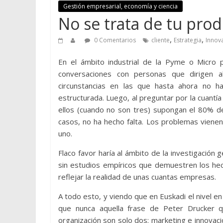
Gestión empresarial, economía y ciencia
No se trata de tu produ
,
,
0 Comentarios
cliente
Estrategia
Innov
En el ámbito industrial de la Pyme o Micro 
conversaciones con personas que dirigen
circunstancias en las que hasta ahora no h
estructurada. Luego, al preguntar por la cuantí
ellos (cuando no son tres) supongan el 80% de
casos, no ha hecho falta. Los problemas viene
uno.
Flaco favor haría al ámbito de la investigació
sin estudios empíricos que demuestren los hec
reflejar la realidad de unas cuantas empresas.
A todo esto, y viendo que en Euskadi el nivel en
que nunca aquella frase de Peter Drucker q
organización son solo dos: marketing e innovac