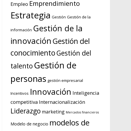
Emprendimiento
Empleo
Estrategia
Gestión
Gestión de la
Gestión de la
información
innovación
Gestión del
conocimiento
Gestión del
Gestión de
talento
personas
gestión empresarial
Innovación
Inteligencia
Incentivos
competitiva
Internacionalización
Liderazgo
marketing
Mercados financieros
modelos de
Modelo de negocio