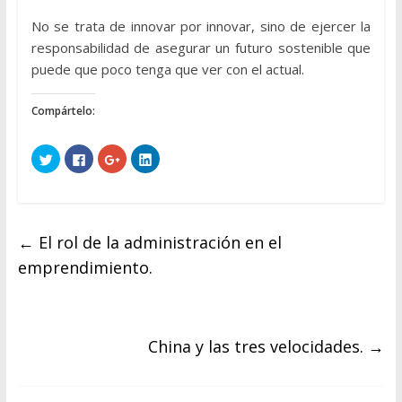
No se trata de innovar por innovar, sino de ejercer la
responsabilidad de asegurar un futuro sostenible que
puede que poco tenga que ver con el actual.
Compártelo:
H
H
H
H
a
a
a
a
z
z
z
z
c
c
c
c
l
l
l
l
i
i
i
i
c
c
c
c
p
p
p
p
←
El rol de la administración en el
a
a
a
a
r
r
r
r
a
a
a
a
emprendimiento.
c
c
c
c
o
o
o
o
m
m
m
m
p
p
p
p
a
a
a
a
r
r
r
r
t
t
t
t
China y las tres velocidades.
→
i
i
i
i
r
r
r
r
e
e
e
e
n
n
n
n
T
F
G
L