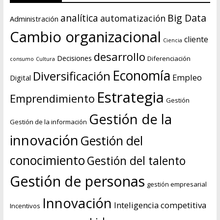
Big Data
analítica
automatización
Administración
Cambio organizacional
cliente
Ciencia
desarrollo
Decisiones
Diferenciación
consumo
Cultura
Economía
Diversificación
Empleo
Digital
Estrategia
Emprendimiento
Gestión
Gestión de la
Gestión de la información
innovación
Gestión del
conocimiento
Gestión del talento
Gestión de personas
gestión empresarial
Innovación
Inteligencia competitiva
Incentivos