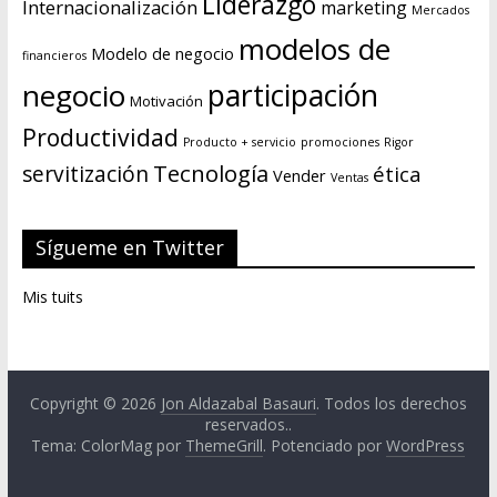
Liderazgo
Internacionalización
marketing
Mercados
modelos de
Modelo de negocio
financieros
negocio
participación
Motivación
Productividad
Producto + servicio
promociones
Rigor
Tecnología
servitización
ética
Vender
Ventas
Sígueme en Twitter
Mis tuits
Copyright © 2026
Jon Aldazabal Basauri
. Todos los derechos
reservados..
Tema: ColorMag por
ThemeGrill
. Potenciado por
WordPress