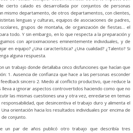
de cierto calado es desarrollada por conjuntos de personas
un mismo departamento, de otros departamentos, con clientes,
stintas lenguas y culturas, equipos de asociaciones de padres,
escolares, grupos de montaña, de organización de fiestas… el
 para todo. Y sin embargo, en lo que respecta a la preparación y
seguimos con aproximaciones eminentemente individuales, y de
ajar en equipo? ¿Una característica? ¿Una cualidad? ¿Talento? Si
btenga alguna respuesta.
on un trabajo donde detallaba cinco disfunciones que hacían que
ión: 1. Ausencia de confianza que hace a las personas esconder
 feedback sincero 2. Miedo al conflicto productivo, que reduce la
as lleva a ignorar aspectos controvertidos haciendo como que no
scutir las mismas cuestiones una y otra vez, enredarse en temas
 responsabilidad, que desincentiva el trabajo duro y alimenta el
 Una orientación hacia los resultados individuales por encima de
 de conjunto.
e un par de años publicó otro trabajo que describía tres